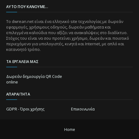
ΑΥΤΌ ΠΟΥ ΚΆΝΟΥΜΕ...
Το dwrean.net είναι ένα ελληνικό site τεχνολογίας με δωρεάν
εφαρμογές, χρήσιμους οδηγούς, δωρεάν μαθήματα και
επιλεγμένα καλούδια που αξίζει να ανακαλύψεις στο διαδίκτυο.
Στόχος του είναι να σου προτείνει χρήσιμο, δωρεάν και ποιοτικό
περιεχόμενο για υπολογιστές, κινητά και Internet, με απλό και
κατανοητό τρόπο.
ΤΑ ΕΡΓΑΛΕΊΑ ΜΑΣ
Δωρεάν δημιουργία QR Code
online
ΑΠΑΡΑΊΤΗΤΑ
GDPR - Όροι χρήσης
Επικοινωνία
Home