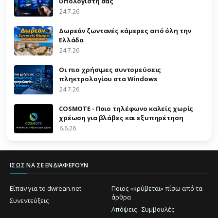
υπολογιστή σας
24.7.26
Δωρεάν ζωντανές κάμερες από όλη την
Ελλάδα
24.7.26
Οι πιο χρήσιμες συντομεύσεις
πληκτρολογίου στα Windows
24.7.26
COSMOTE - Ποιο τηλέφωνο καλείς χωρίς
χρέωση για βλάβες και εξυπηρέτηση
6.6.26
ΊΣΩΣ ΝΑ ΣΕ ΕΝΔΙΑΦΈΡΟΥΝ
Είπαν για το dwrean.net
Ποιος «κρύβεται» πίσω από τα
άρθρα
Συνεντεύξεις
Απόψεις - Συμβουλές