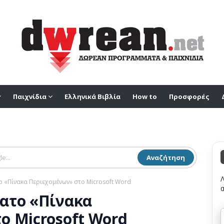
Παιχνίδια
Ελληνικά Βιβλία
How to
Προσφορές
Αναζήτηση
 «Πίνακα Περιεχομένων» στο Microsoft Word
ατο «Πίνακα
ο Microsoft Word