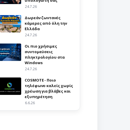
υπολογιστή σας
24.7.26
Δωρεάν ζωντανές
κάμερες από όλη την
Ελλάδα
24.7.26
Οι πιο χρήσιμες
συντομεύσεις
πληκτρολογίου στα
Windows
24.7.26
COSMOTE - Ποιο
τηλέφωνο καλείς χωρίς
χρέωση για βλάβες και
εξυπηρέτηση
6.6.26