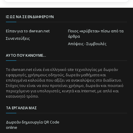
ΊΣΩΣ ΝΑ ΣΕ ΕΝΔΙΑΦΈΡΟΥΝ
Είπαν για το dwrean.net
Ποιος «κρύβεται» πίσω από τα
άρθρα
Συνεντεύξεις
Απόψεις - Συμβουλές
ΑΥΤΌ ΠΟΥ ΚΆΝΟΥΜΕ...
Το dwrean.net είναι ένα ελληνικό site τεχνολογίας με δωρεάν
εφαρμογές, χρήσιμους οδηγούς, δωρεάν μαθήματα και
επιλεγμένα καλούδια που αξίζει να ανακαλύψεις στο διαδίκτυο.
Στόχος του είναι να σου προτείνει χρήσιμο, δωρεάν και ποιοτικό
περιεχόμενο για υπολογιστές, κινητά και Internet, με απλό και
κατανοητό τρόπο.
ΤΑ ΕΡΓΑΛΕΊΑ ΜΑΣ
Δωρεάν δημιουργία QR Code
online