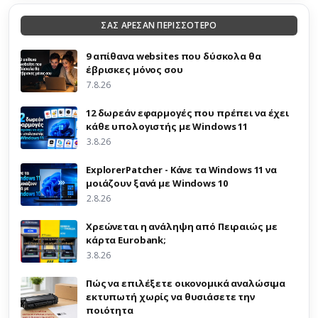
ΣΑΣ ΑΡΕΣΑΝ ΠΕΡΙΣΣΟΤΕΡΟ
9 απίθανα websites που δύσκολα θα
έβρισκες μόνος σου
7.8.26
12 δωρεάν εφαρμογές που πρέπει να έχει
κάθε υπολογιστής με Windows 11
3.8.26
ExplorerPatcher - Κάνε τα Windows 11 να
μοιάζουν ξανά με Windows 10
2.8.26
Χρεώνεται η ανάληψη από Πειραιώς με
κάρτα Eurobank;
3.8.26
Πώς να επιλέξετε οικονομικά αναλώσιμα
εκτυπωτή χωρίς να θυσιάσετε την
ποιότητα