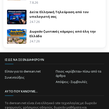
7.8.26
Δείτε Ελληνική Τηλεόραση από τον
υπολογιστή σας
24.7.26
Δωρεάν ζωντανές κάμερες από όλη την
Ελλάδα
24.7.26
ΊΣΩΣ ΝΑ ΣΕ ΕΝΔΙΑΦΈΡΟΥΝ
Είπαν για το dwrean.net
Ποιος «κρύβεται» πίσω από τα
άρθρα
Συνεντεύξεις
Απόψεις - Συμβουλές
ΑΥΤΌ ΠΟΥ ΚΆΝΟΥΜΕ...
Το dwrean.net είναι ένα ελληνικό site τεχνολογίας με δωρεάν
εφαρμογές, χρήσιμους οδηγούς, δωρεάν μαθήματα και