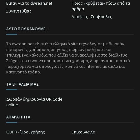
Είπαν για το dwrean.net
Ποιος «κρύβεται» πίσω από τα
άρθρα
Συνεντεύξεις
Απόψεις - Συμβουλές
ΑΥΤΌ ΠΟΥ ΚΆΝΟΥΜΕ...
Το dwrean.net είναι ένα ελληνικό site τεχνολογίας με δωρεάν
εφαρμογές, χρήσιμους οδηγούς, δωρεάν μαθήματα και
επιλεγμένα καλούδια που αξίζει να ανακαλύψεις στο διαδίκτυο.
Στόχος του είναι να σου προτείνει χρήσιμο, δωρεάν και ποιοτικό
περιεχόμενο για υπολογιστές, κινητά και Internet, με απλό και
κατανοητό τρόπο.
ΤΑ ΕΡΓΑΛΕΊΑ ΜΑΣ
Δωρεάν δημιουργία QR Code
online
ΑΠΑΡΑΊΤΗΤΑ
GDPR - Όροι χρήσης
Επικοινωνία