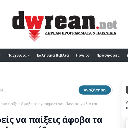
Παιχνίδια
Ελληνικά Βιβλία
How to
Προσφορές
Αναζήτηση
ίς να παίξεις άφοβα τα αγαπημένα σου Flash παιχνίδια και
ρείς να παίξεις άφοβα τα