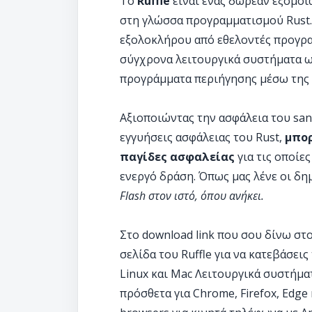
Το
Ruffle
είναι ένας δωρεάν εξομοι
στη γλώσσα προγραμματισμού Rust. 
εξολοκλήρου από εθελοντές προγραμ
σύγχρονα λειτουργικά συστήματα ω
προγράμματα περιήγησης μέσω της
Αξιοποιώντας την ασφάλεια του san
εγγυήσεις ασφάλειας του Rust,
μπορ
παγίδες ασφαλείας
για τις οποίε
ενεργό δράση. Όπως μας λένε οι δ
Flash στον ιστό, όπου ανήκει.
Στο download link που σου δίνω στ
σελίδα του Ruffle για να κατεβάσεις
Linux και Mac Λειτουργικά συστήμ
πρόσθετα για Chrome, Firefox, Edge 