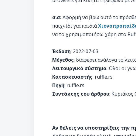
browsers για κινητά τηλέφωνα με An
σ.σ:
Αφορμή να βρω αυτό το πρόσθετ
παιχνίδι για παιδιά
Χιονοπροπαίδ
να το χρησιμοποιήσω χάρη στο Ruff
Έκδοση
: 2022-07-03
Μέγεθος
: διαφέρει ανάλογα το λει
Λειτουργικό σύστημα
: Όλοι οι γν
Κατασκευαστής
: ruffle.rs
Πηγή
: ruffle.rs
Συντάκτης του άρθρου
: Κυριάκος
Αν θέλεις να υποστηρίξεις την 