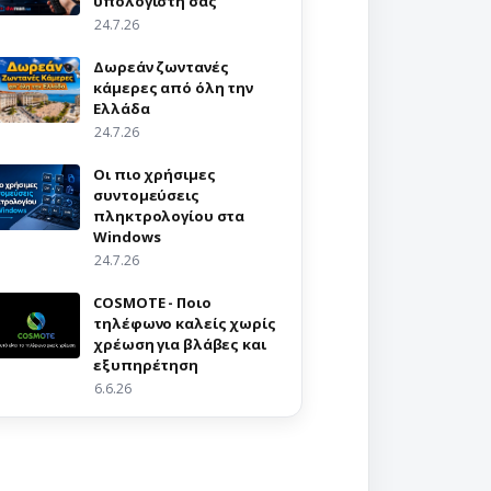
υπολογιστή σας
24.7.26
Δωρεάν ζωντανές
κάμερες από όλη την
Ελλάδα
24.7.26
Οι πιο χρήσιμες
συντομεύσεις
πληκτρολογίου στα
Windows
24.7.26
COSMOTE - Ποιο
τηλέφωνο καλείς χωρίς
χρέωση για βλάβες και
εξυπηρέτηση
6.6.26