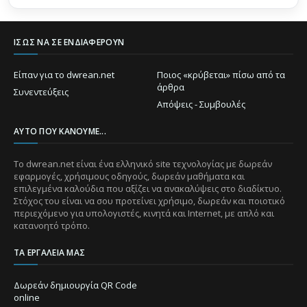
ΊΣΩΣ ΝΑ ΣΕ ΕΝΔΙΑΦΈΡΟΥΝ
Είπαν για το dwrean.net
Ποιος «κρύβεται» πίσω από τα
άρθρα
Συνεντεύξεις
Απόψεις - Συμβουλές
ΑΥΤΌ ΠΟΥ ΚΆΝΟΥΜΕ...
Το dwrean.net είναι ένα ελληνικό site τεχνολογίας με δωρεάν
εφαρμογές, χρήσιμους οδηγούς, δωρεάν μαθήματα και
επιλεγμένα καλούδια που αξίζει να ανακαλύψεις στο διαδίκτυο.
Στόχος του είναι να σου προτείνει χρήσιμο, δωρεάν και ποιοτικό
περιεχόμενο για υπολογιστές, κινητά και Internet, με απλό και
κατανοητό τρόπο.
ΤΑ ΕΡΓΑΛΕΊΑ ΜΑΣ
Δωρεάν δημιουργία QR Code
online