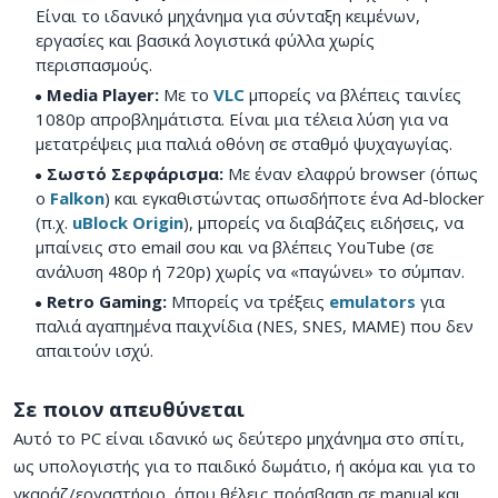
Είναι το ιδανικό μηχάνημα για σύνταξη κειμένων,
εργασίες και βασικά λογιστικά φύλλα χωρίς
περισπασμούς.
Media Player:
Με το
VLC
μπορείς να βλέπεις ταινίες
1080p απροβλημάτιστα. Είναι μια τέλεια λύση για να
μετατρέψεις μια παλιά οθόνη σε σταθμό ψυχαγωγίας.
Σωστό Σερφάρισμα:
Με έναν ελαφρύ browser (όπως
ο
Falkon
) και εγκαθιστώντας οπωσδήποτε ένα Ad-blocker
(π.χ.
uBlock Origin
), μπορείς να διαβάζεις ειδήσεις, να
μπαίνεις στο email σου και να βλέπεις YouTube (σε
ανάλυση 480p ή 720p) χωρίς να «παγώνει» το σύμπαν.
Retro Gaming:
Μπορείς να τρέξεις
emulators
για
παλιά αγαπημένα παιχνίδια (NES, SNES, MAME) που δεν
απαιτούν ισχύ.
Σε ποιον απευθύνεται
Αυτό το PC είναι ιδανικό ως δεύτερο μηχάνημα στο σπίτι,
ως υπολογιστής για το παιδικό δωμάτιο, ή ακόμα και για το
γκαράζ/εργαστήριο, όπου θέλεις πρόσβαση σε manual και