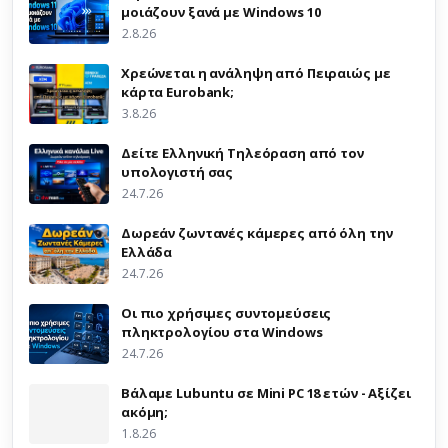
μοιάζουν ξανά με Windows 10
2.8.26
Χρεώνεται η ανάληψη από Πειραιώς με
κάρτα Eurobank;
3.8.26
Δείτε Ελληνική Τηλεόραση από τον
υπολογιστή σας
24.7.26
Δωρεάν ζωντανές κάμερες από όλη την
Ελλάδα
24.7.26
Οι πιο χρήσιμες συντομεύσεις
πληκτρολογίου στα Windows
24.7.26
Βάλαμε Lubuntu σε Mini PC 18 ετών - Αξίζει
ακόμη;
1.8.26