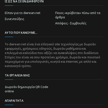
ΊΣΩΣ ΝΑ ΣΕ ΕΝΔΙΑΦΈΡΟΥΝ
Είπαν για το dwrean.net
Ποιος «κρύβεται» πίσω από τα
άρθρα
Συνεντεύξεις
Απόψεις - Συμβουλές
ΑΥΤΌ ΠΟΥ ΚΆΝΟΥΜΕ...
Το dwrean.net είναι ένα ελληνικό site τεχνολογίας με δωρεάν
εφαρμογές, χρήσιμους οδηγούς, δωρεάν μαθήματα και
επιλεγμένα καλούδια που αξίζει να ανακαλύψεις στο διαδίκτυο.
Στόχος του είναι να σου προτείνει χρήσιμο, δωρεάν και ποιοτικό
περιεχόμενο για υπολογιστές, κινητά και Internet, με απλό και
κατανοητό τρόπο.
ΤΑ ΕΡΓΑΛΕΊΑ ΜΑΣ
Δωρεάν δημιουργία QR Code
online
ΑΠΑΡΑΊΤΗΤΑ