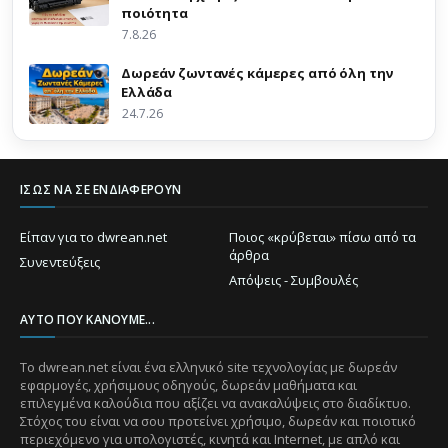
ποιότητα
7.8.26
Δωρεάν ζωντανές κάμερες από όλη την
Ελλάδα
24.7.26
ΊΣΩΣ ΝΑ ΣΕ ΕΝΔΙΑΦΈΡΟΥΝ
Είπαν για το dwrean.net
Ποιος «κρύβεται» πίσω από τα
άρθρα
Συνεντεύξεις
Απόψεις - Συμβουλές
ΑΥΤΌ ΠΟΥ ΚΆΝΟΥΜΕ...
Το dwrean.net είναι ένα ελληνικό site τεχνολογίας με δωρεάν
εφαρμογές, χρήσιμους οδηγούς, δωρεάν μαθήματα και
επιλεγμένα καλούδια που αξίζει να ανακαλύψεις στο διαδίκτυο.
Στόχος του είναι να σου προτείνει χρήσιμο, δωρεάν και ποιοτικό
περιεχόμενο για υπολογιστές, κινητά και Internet, με απλό και