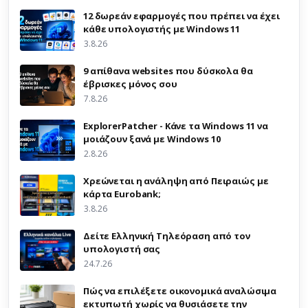
12 δωρεάν εφαρμογές που πρέπει να έχει
κάθε υπολογιστής με Windows 11
3.8.26
9 απίθανα websites που δύσκολα θα
έβρισκες μόνος σου
7.8.26
ExplorerPatcher - Κάνε τα Windows 11 να
μοιάζουν ξανά με Windows 10
2.8.26
Χρεώνεται η ανάληψη από Πειραιώς με
κάρτα Eurobank;
3.8.26
Δείτε Ελληνική Τηλεόραση από τον
υπολογιστή σας
24.7.26
Πώς να επιλέξετε οικονομικά αναλώσιμα
εκτυπωτή χωρίς να θυσιάσετε την