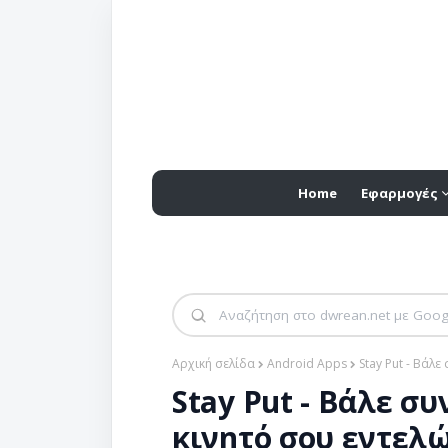
Home
Εφαρμογές
Αρχική σελίδα
Android Apps
Stay Put - Βάλ
Stay Put - Βάλε σ
κινητό σου εντελ