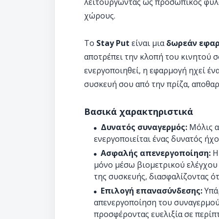
λειτουργώντας ως προσωπικός φύλα
χώρους.​
Το
Stay Put
είναι μια
δωρεάν εφα
αποτρέπει την κλοπή του κινητού 
ενεργοποιηθεί, η εφαρμογή ηχεί έν
συσκευή σου από την πρίζα, αποθαρρ
Βασικά χαρακτηριστικά
Δυνατός συναγερμός:
Μόλις α
ενεργοποιείται ένας δυνατός ήχο
Ασφαλής απενεργοποίηση:
Η 
μόνο μέσω βιομετρικού ελέγχου 
της συσκευής, διασφαλίζοντας ότι
Επιλογή επανασύνδεσης:
Υπάρ
απενεργοποίηση του συναγερμού 
προσφέροντας ευελιξία σε περίπ