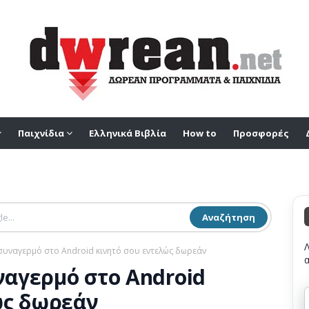
Παιχνίδια
Ελληνικά Βιβλία
How to
Προσφορές
Αναζήτηση
ε συναγερμό στο Android κινητό σου εντελώς δωρεάν
υναγερμό στο Android
ώς δωρεάν