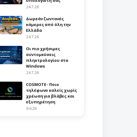
υπολογιστή σας
24.7.26
Δωρεάν ζωντανές
κάμερες από όλη την
Ελλάδα
24.7.26
Οι πιο χρήσιμες
συντομεύσεις
πληκτρολογίου στα
Windows
24.7.26
COSMOTE - Ποιο
τηλέφωνο καλείς χωρίς
χρέωση για βλάβες και
εξυπηρέτηση
6.6.26