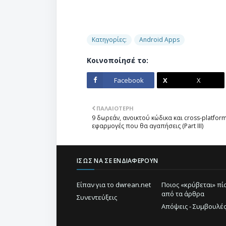
Κατηγορίες:
Android Apps
Κοινοποίησέ το:
Facebook
X
ΠΑΛΑΙΌΤΕΡΗ
9 δωρεάν, ανοικτού κώδικα και cross-platfor
εφαρμογές που θα αγαπήσεις (Part III)
ΊΣΩΣ ΝΑ ΣΕ ΕΝΔΙΑΦΈΡΟΥΝ
Είπαν για το dwrean.net
Ποιος «κρύβεται» π
από τα άρθρα
Συνεντεύξεις
Απόψεις - Συμβουλέ