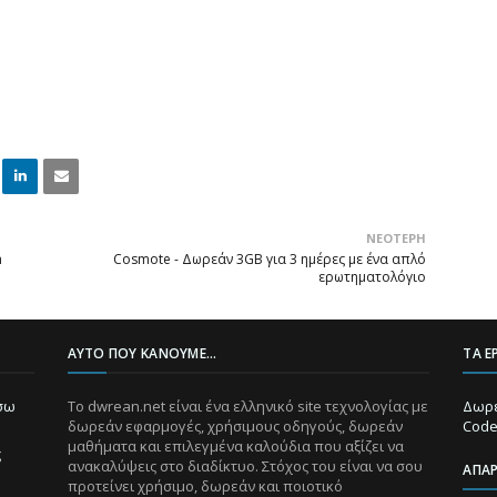
Linke
Email
ΝΕΌΤΕΡΗ
dIn
m
Cosmote - Δωρεάν 3GB για 3 ημέρες με ένα απλό
ερωτηματολόγιο
ΑΥΤΌ ΠΟΥ ΚΆΝΟΥΜΕ...
ΤΑ Ε
ίσω
Το dwrean.net είναι ένα ελληνικό site τεχνολογίας με
Δωρε
δωρεάν εφαρμογές, χρήσιμους οδηγούς, δωρεάν
Code
μαθήματα και επιλεγμένα καλούδια που αξίζει να
ς
ανακαλύψεις στο διαδίκτυο. Στόχος του είναι να σου
ΑΠΑ
προτείνει χρήσιμο, δωρεάν και ποιοτικό