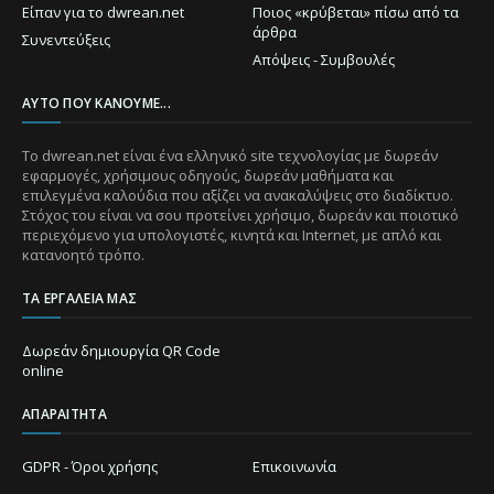
Είπαν για το dwrean.net
Ποιος «κρύβεται» πίσω από τα
άρθρα
Συνεντεύξεις
Απόψεις - Συμβουλές
ΑΥΤΌ ΠΟΥ ΚΆΝΟΥΜΕ...
Το dwrean.net είναι ένα ελληνικό site τεχνολογίας με δωρεάν
εφαρμογές, χρήσιμους οδηγούς, δωρεάν μαθήματα και
επιλεγμένα καλούδια που αξίζει να ανακαλύψεις στο διαδίκτυο.
Στόχος του είναι να σου προτείνει χρήσιμο, δωρεάν και ποιοτικό
περιεχόμενο για υπολογιστές, κινητά και Internet, με απλό και
κατανοητό τρόπο.
ΤΑ ΕΡΓΑΛΕΊΑ ΜΑΣ
Δωρεάν δημιουργία QR Code
online
ΑΠΑΡΑΊΤΗΤΑ
GDPR - Όροι χρήσης
Επικοινωνία