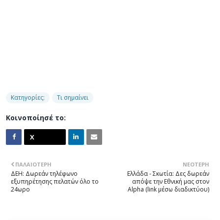
Κατηγορίες:
Τι σημαίνει
Κοινοποίησέ το:
ΠΑΛΑΙΌΤΕΡΗ
ΝΕΌΤΕΡΗ
ΔΕΗ: Δωρεάν τηλέφωνο
Ελλάδα - Σκωτία: Δες δωρεάν
εξυπηρέτησης πελατών όλο το
απόψε την Εθνική μας στον
24ωρο
Alpha (link μέσω διαδικτύου)