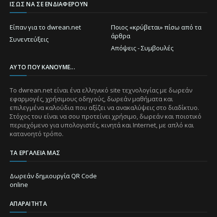
ΊΣΩΣ ΝΑ ΣΕ ΕΝΔΙΑΦΈΡΟΥΝ
Είπαν για το dwrean.net
Ποιος «κρύβεται» πίσω από τα
άρθρα
Συνεντεύξεις
Απόψεις - Συμβουλές
ΑΥΤΌ ΠΟΥ ΚΆΝΟΥΜΕ...
Το dwrean.net είναι ένα ελληνικό site τεχνολογίας με δωρεάν
εφαρμογές, χρήσιμους οδηγούς, δωρεάν μαθήματα και
επιλεγμένα καλούδια που αξίζει να ανακαλύψεις στο διαδίκτυο.
Στόχος του είναι να σου προτείνει χρήσιμο, δωρεάν και ποιοτικό
περιεχόμενο για υπολογιστές, κινητά και Internet, με απλό και
κατανοητό τρόπο.
ΤΑ ΕΡΓΑΛΕΊΑ ΜΑΣ
Δωρεάν δημιουργία QR Code
online
ΑΠΑΡΑΊΤΗΤΑ