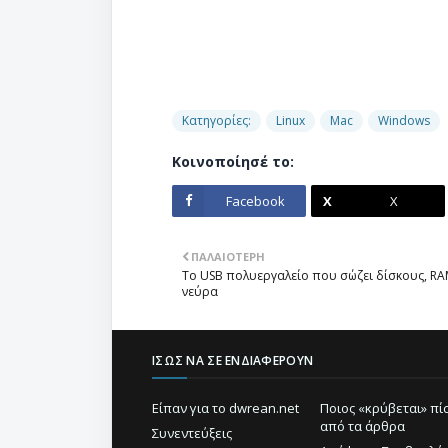
Κατηγορίες:
Linux
Mac
Windows
Κοινοποίησέ το:
Facebook
X
ΠΑΛΑΙΌΤΕΡΗ
Το USB πολυεργαλείο που σώζει δίσκους, RA
νεύρα
ΊΣΩΣ ΝΑ ΣΕ ΕΝΔΙΑΦΈΡΟΥΝ
Είπαν για το dwrean.net
Ποιος «κρύβεται» π
από τα άρθρα
Συνεντεύξεις