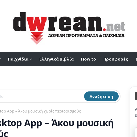
Παιχνίδια
Ελληνικά Βιβλία
How to
Προσφορές
Αναζήτηση
top App – Άκου μουσική χωρίς περιορισμούς
ktop App – Άκου μουσική
ύς