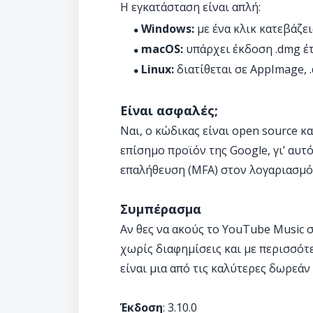
Η εγκατάσταση είναι απλή:
Windows:
με ένα κλικ κατεβάζεις
macOS:
υπάρχει έκδοση .dmg έτ
Linux:
διατίθεται σε AppImage, .
Είναι ασφαλές;
Ναι, ο κώδικας είναι open source κα
επίσημο προϊόν της Google, γι’ αυτ
επαλήθευση (MFA) στον λογαριασμό 
Συμπέρασμα
Αν θες να ακούς το YouTube Music 
χωρίς διαφημίσεις και με περισσότ
είναι μια από τις καλύτερες δωρεάν
Έκδοση
: 3.10.0