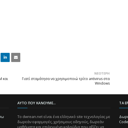
Linke
Email
ΝΕΌΤΕΡΗ
dIn
M και
Γιατί σταμάτησα να χρησιμοποιώ τρίτο antivirus στα
Windows
ΑΥΤΌ ΠΟΥ ΚΆΝΟΥΜΕ...
ΤΑ Ε
ίσω
Το dwrean.net είναι ένα ελληνικό site τεχνολογίας με
Δωρε
δωρεάν εφαρμογές, χρήσιμους οδηγούς, δωρεάν
Code
μαθήματα και επιλεγμένα καλούδια που αξίζει να