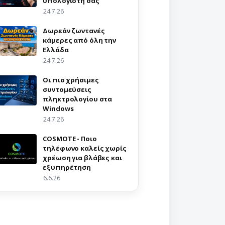
υπολογιστή σας
24.7.26
Δωρεάν ζωντανές
κάμερες από όλη την
Ελλάδα
24.7.26
Οι πιο χρήσιμες
συντομεύσεις
πληκτρολογίου στα
Windows
24.7.26
COSMOTE - Ποιο
τηλέφωνο καλείς χωρίς
χρέωση για βλάβες και
εξυπηρέτηση
6.6.26