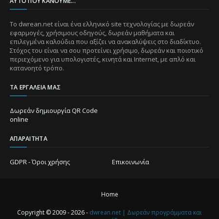
ΑΥΤΌ ΠΟΥ ΚΆΝΟΥΜΕ...
Το dwrean.net είναι ένα ελληνικό site τεχνολογίας με δωρεάν
εφαρμογές, χρήσιμους οδηγούς, δωρεάν μαθήματα και
επιλεγμένα καλούδια που αξίζει να ανακαλύψεις στο διαδίκτυο.
Στόχος του είναι να σου προτείνει χρήσιμο, δωρεάν και ποιοτικό
περιεχόμενο για υπολογιστές, κινητά και Internet, με απλό και
κατανοητό τρόπο.
ΤΑ ΕΡΓΑΛΕΊΑ ΜΑΣ
Δωρεάν δημιουργία QR Code
online
ΑΠΑΡΑΊΤΗΤΑ
GDPR - Όροι χρήσης
Επικοινωνία
Home
Copyright © 2009 - 2026 -
dwrean.net | Δωρεάν προγράμματα και