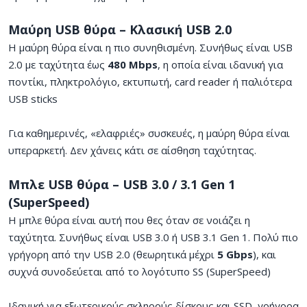
Μαύρη USB θύρα – Κλασική USB 2.0
Η μαύρη θύρα είναι η πιο συνηθισμένη. Συνήθως είναι USB
2.0 με ταχύτητα έως
480 Mbps
, η οποία είναι ιδανική για
ποντίκι, πληκτρολόγιο, εκτυπωτή, card reader ή παλιότερα
USB sticks
Για καθημερινές, «ελαφριές» συσκευές, η μαύρη θύρα είναι
υπεραρκετή. Δεν χάνεις κάτι σε αίσθηση ταχύτητας.
Μπλε USB θύρα – USB 3.0 / 3.1 Gen 1
(SuperSpeed)
Η μπλε θύρα είναι αυτή που θες όταν σε νοιάζει η
ταχύτητα. Συνήθως είναι USB 3.0 ή USB 3.1 Gen 1. Πολύ πιο
γρήγορη από την USB 2.0 (θεωρητικά μέχρι
5 Gbps
), και
συχνά συνοδεύεται από το λογότυπο SS (SuperSpeed)
Ιδανική για εξωτερικούς σκληρούς δίσκους και SSD, γρήγορα