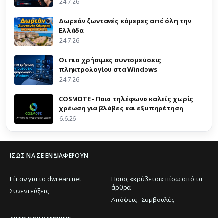
24.7.26
Δωρεάν ζωντανές κάμερες από όλη την
Ελλάδα
24.7.26
Οι πιο χρήσιμες συντομεύσεις
πληκτρολογίου στα Windows
24.7.26
COSMOTE - Ποιο τηλέφωνο καλείς χωρίς
χρέωση για βλάβες και εξυπηρέτηση
6.6.26
ΊΣΩΣ ΝΑ ΣΕ ΕΝΔΙΑΦΈΡΟΥΝ
Είπαν για το dwrean.net
Ποιος «κρύβεται» πίσω από τα
άρθρα
Συνεντεύξεις
Απόψεις - Συμβουλές