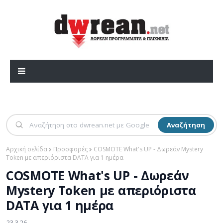
Αναζήτηση
Αρχική σελίδα
Προσφορές
COSMOTE What's UP - Δωρεάν Mystery
Token με απεριόριστα DATA για 1 ημέρα
COSMOTE What's UP - Δωρεάν
Mystery Token με απεριόριστα
DATA για 1 ημέρα
23.3.26