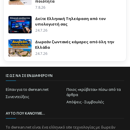
ποιότητα
7.8.26
Δείτε Ελληνική Τηλεόραση από τον
υπολογιστή σας
24.7.26
Δωρεάν ζωντανές κάμερες από όλη την
Ελλάδα
24.7.26
ΊΣΩΣ ΝΑ ΣΕ ΕΝΔΙΑΦΈΡΟΥΝ
Είπαν για το dwrean.net
Ποιος «κρύβεται» πίσω από τα
άρθρα
Συνεντεύξεις
Απόψεις - Συμβουλές
ΑΥΤΌ ΠΟΥ ΚΆΝΟΥΜΕ...
Το dwrean.net είναι ένα ελληνικό site τεχνολογίας με δωρεάν