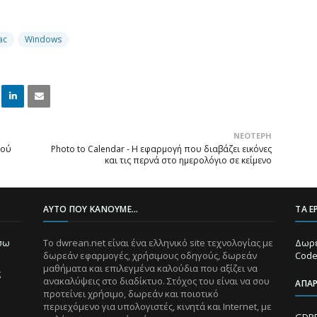
ac
Windows
Linke
Email
ΝΕΌΤΕΡΗ
dIn
τού
Photo to Calendar - Η εφαρμογή που διαβάζει εικόνες
και τις περνά στο ημερολόγιο σε κείμενο
ΑΥΤΌ ΠΟΥ ΚΆΝΟΥΜΕ...
ΤΑ Ε
ίσω
Το dwrean.net είναι ένα ελληνικό site τεχνολογίας με
Δωρε
δωρεάν εφαρμογές, χρήσιμους οδηγούς, δωρεάν
Code
μαθήματα και επιλεγμένα καλούδια που αξίζει να
ς
ανακαλύψεις στο διαδίκτυο. Στόχος του είναι να σου
ΑΠΑ
προτείνει χρήσιμο, δωρεάν και ποιοτικό
περιεχόμενο για υπολογιστές, κινητά και Internet, με
GDPR