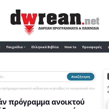
Παιχνίδια
Ελληνικά Βιβλία
How to
Προσφορές
Αναζήτηση
 πρόγραμμα ανοικτού κώδικα για να φτιάξεις το οικογενειακό σου
άν πρόγραμμα ανοικτού