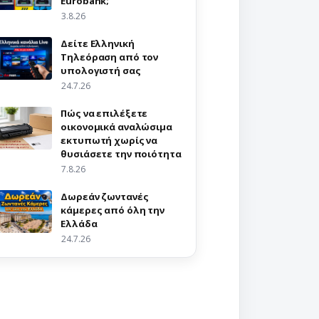
Eurobank;
3.8.26
Δείτε Ελληνική
Τηλεόραση από τον
υπολογιστή σας
24.7.26
Πώς να επιλέξετε
οικονομικά αναλώσιμα
εκτυπωτή χωρίς να
θυσιάσετε την ποιότητα
7.8.26
Δωρεάν ζωντανές
κάμερες από όλη την
Ελλάδα
24.7.26