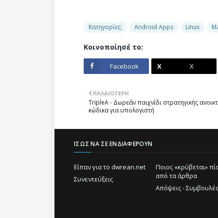
Κατηγορίες:
Android Apps
Linux
M
Κοινοποίησέ το:
Facebook
X
ΠΑΛΑΙΌΤΕΡΗ
TripleA - Δωρεάν παιχνίδι στρατηγικής ανοικ
κώδικα για υπολογιστή
ΊΣΩΣ ΝΑ ΣΕ ΕΝΔΙΑΦΈΡΟΥΝ
Είπαν για το dwrean.net
Ποιος «κρύβεται» π
από τα άρθρα
Συνεντεύξεις
Απόψεις - Συμβουλέ