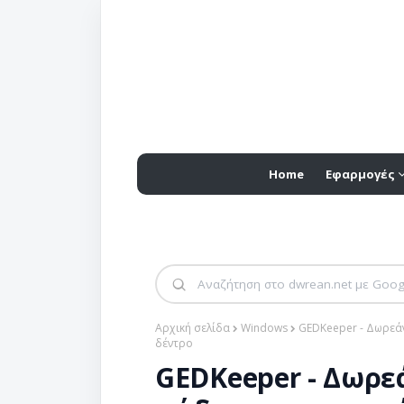
Home
Εφαρμογές
Αρχική σελίδα
Windows
GEDKeeper - Δωρεάν
δέντρο
GEDKeeper - Δωρε