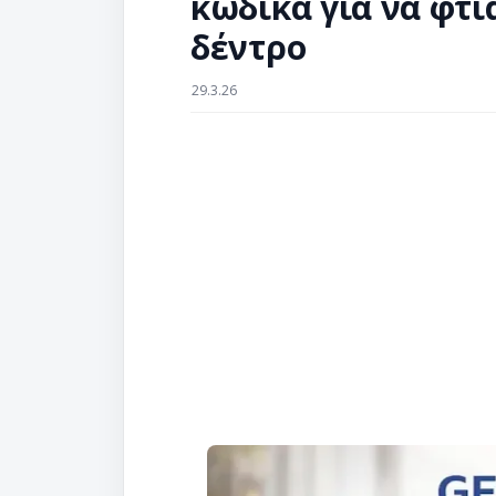
κώδικα για να φτι
δέντρο
29.3.26