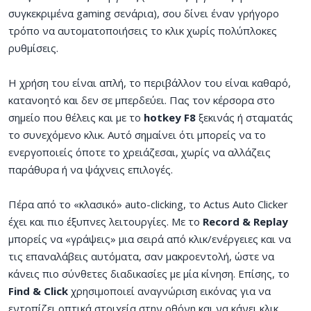
συγκεκριμένα gaming σενάρια), σου δίνει έναν γρήγορο
τρόπο να αυτοματοποιήσεις το κλικ χωρίς πολύπλοκες
ρυθμίσεις.
Η χρήση του είναι απλή, το περιβάλλον του είναι καθαρό,
κατανοητό και δεν σε μπερδεύει. Πας τον κέρσορα στο
σημείο που θέλεις και με το
hotkey F8
ξεκινάς ή σταματάς
το συνεχόμενο κλικ. Αυτό σημαίνει ότι μπορείς να το
ενεργοποιείς όποτε το χρειάζεσαι, χωρίς να αλλάζεις
παράθυρα ή να ψάχνεις επιλογές.
Πέρα από το «κλασικό» auto-clicking, το Actus Auto Clicker
έχει και πιο έξυπνες λειτουργίες. Με το
Record & Replay
μπορείς να «γράψεις» μια σειρά από κλικ/ενέργειες και να
τις επαναλάβεις αυτόματα, σαν μακροεντολή, ώστε να
κάνεις πιο σύνθετες διαδικασίες με μία κίνηση. Επίσης, το
Find & Click
χρησιμοποιεί αναγνώριση εικόνας για να
εντοπίζει οπτικά στοιχεία στην οθόνη και να κάνει κλικ