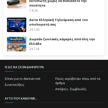
εκτυπωτή χωρίς να θυσιάσετε την
ποιότητα
7.8.26
Δείτε Ελληνική Τηλεόραση από τον
υπολογιστή σας
24.7.26
Δωρεάν ζωντανές κάμερες από όλη την
Ελλάδα
24.7.26
ΊΣΩΣ ΝΑ ΣΕ ΕΝΔΙΑΦΈΡΟΥΝ
Είπαν για το dwrean.net
Ποιος «κρύβεται» πίσω από τα
άρθρα
Συνεντεύξεις
Απόψεις - Συμβουλές
ΑΥΤΌ ΠΟΥ ΚΆΝΟΥΜΕ...