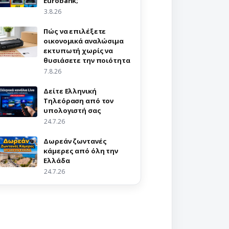
Eurobank;
3.8.26
Πώς να επιλέξετε
οικονομικά αναλώσιμα
εκτυπωτή χωρίς να
θυσιάσετε την ποιότητα
7.8.26
Δείτε Ελληνική
Τηλεόραση από τον
υπολογιστή σας
24.7.26
Δωρεάν ζωντανές
κάμερες από όλη την
Ελλάδα
24.7.26