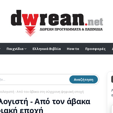
Παιχνίδια
Ελληνικά Βιβλία
How to
Προσφορές
Αναζήτηση
πολογιστή - Από τον άβακα στη σύγχρονη ψηφιακή εποχή
λογιστή - Από τον άβακα
ιακή εποχή