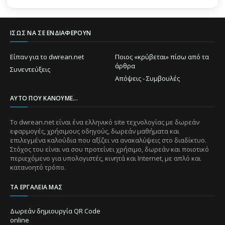
ΊΣΩΣ ΝΑ ΣΕ ΕΝΔΙΑΦΈΡΟΥΝ
Είπαν για το dwrean.net
Ποιος «κρύβεται» πίσω από τα
άρθρα
Συνεντεύξεις
Απόψεις - Συμβουλές
ΑΥΤΌ ΠΟΥ ΚΆΝΟΥΜΕ...
Το dwrean.net είναι ένα ελληνικό site τεχνολογίας με δωρεάν
εφαρμογές, χρήσιμους οδηγούς, δωρεάν μαθήματα και
επιλεγμένα καλούδια που αξίζει να ανακαλύψεις στο διαδίκτυο.
Στόχος του είναι να σου προτείνει χρήσιμο, δωρεάν και ποιοτικό
περιεχόμενο για υπολογιστές, κινητά και Internet, με απλό και
κατανοητό τρόπο.
ΤΑ ΕΡΓΑΛΕΊΑ ΜΑΣ
Δωρεάν δημιουργία QR Code
online