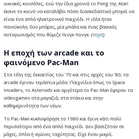
οικιακές κονσόλες, ενώ την ίδια χρονιά το Pong της Atari
έκανε το κοινό να καταλάβει πόσο διασκεδαστικό μπορεί να
είναι ένα απλό ηλεκτρονικό παιχνίδι. Η ιδέα ήταν
πανεύκολη: δύο μπάρες, μία μπάλα και ένας βασικός
ανταγωνισμός που θύμιζε πινγκ πονγκ. (
πηγή
)
Η εποχή των arcade και το
φαινόμενο Pac-Man
Στα τέλη της δεκαετίας του ’70 και στις αρχές του ’80, τα
arcade έγιναν τεράστια μόδα. Παιχνίδια όπως το Space
Invaders, το Asteroids και αργότερα το Pac-Man έφεραν τα
videogames στα μαγαζιά, στα στέκια και στην
καθημερινότητα των νέων.
Το Pac-Man κυκλοφόρησε το 1980 και έγινε κάτι πολύ
περισσότερο από ένα απλό παιχνίδι. Δεν βασιζόταν σε
μάχες, όπλα ή αγώνες ταχύτητας. Είχε έναν μικρό,