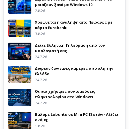
μοιάζουν ξανά με Windows 10
2.8.26
Χρεώνεται η ανάληψη από Πειραιώς με
κάρτα Eurobank;
3.8.26
Δείτε Ελληνική Τηλεόραση από τον
υπολογιστή σας
24.7.26
Δωρεάν ζωντανές κάμερες από όλη την
Ελλάδα
24.7.26
Οι πιο χρήσιμες συντομεύσεις
πληκτρολογίου στα Windows
24.7.26
Βάλαμε Lubuntu σε Mini PC 18 ετών - Αξίζει
ακόμη;
1.8.26