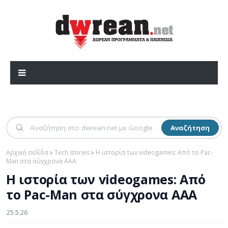
Αναζήτηση
Αρχική σελίδα
Tech stories
Η ιστορία των videogames: Από το Pac-
Man στα σύγχρονα AAA
Η ιστορία των videogames: Από
το Pac-Man στα σύγχρονα AAA
25.5.26