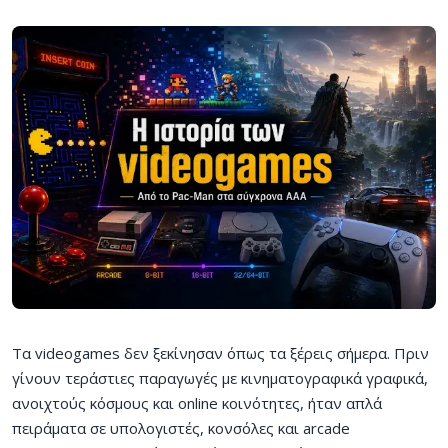
Τα videogames δεν ξεκίνησαν όπως τα ξέρεις σήμερα. Πριν
γίνουν τεράστιες παραγωγές με κινηματογραφικά γραφικά,
ανοιχτούς κόσμους και online κοινότητες, ήταν απλά
πειράματα σε υπολογιστές, κονσόλες και arcade