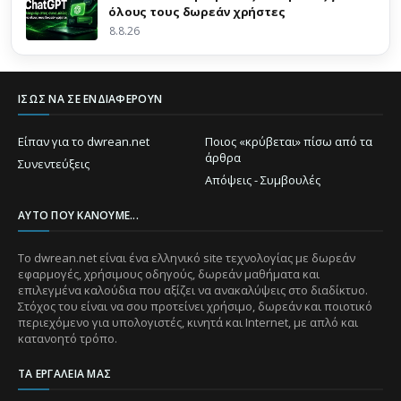
όλους τους δωρεάν χρήστες
8.8.26
ΊΣΩΣ ΝΑ ΣΕ ΕΝΔΙΑΦΈΡΟΥΝ
Είπαν για το dwrean.net
Ποιος «κρύβεται» πίσω από τα
άρθρα
Συνεντεύξεις
Απόψεις - Συμβουλές
ΑΥΤΌ ΠΟΥ ΚΆΝΟΥΜΕ...
Το dwrean.net είναι ένα ελληνικό site τεχνολογίας με δωρεάν
εφαρμογές, χρήσιμους οδηγούς, δωρεάν μαθήματα και
επιλεγμένα καλούδια που αξίζει να ανακαλύψεις στο διαδίκτυο.
Στόχος του είναι να σου προτείνει χρήσιμο, δωρεάν και ποιοτικό
περιεχόμενο για υπολογιστές, κινητά και Internet, με απλό και
κατανοητό τρόπο.
ΤΑ ΕΡΓΑΛΕΊΑ ΜΑΣ