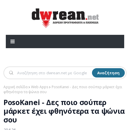
Αναζήτηση
Αρχική σελίδα
Web Apps
PosoKanei - Δες ποιο σούπερ μάρκετ έχει
φθηνότερα τα ψώνια σου
PosoKanei - Δες ποιο σούπερ
μάρκετ έχει φθηνότερα τα ψώνια
σου
20.6.26