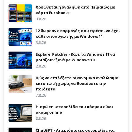
Χρεώνεται η ανάληψη από Πειραιώς με
κάρτα Eurobank;
3.8.26
12 δωρεάν εφαρμογές που πρέπει να έχει
κάθε υπολογιστής με Windows 11
3.8.26
ExplorerPatcher - Κάνε τα Windows 11 να
μοιάζουν ξανά με Windows 10
2.8.26
Πώς να επιλέξετε οικονομικά αναλώσιμα
εκτυπωτή χωρίς να θυσιάσετε την
ποιότητα
7.8.26
Η πρώτη ιστοσελίδα του κόσμου είναι
ακόμη online
8.8.26
ChatGPT - Απεριόριστες συνομιλίες για