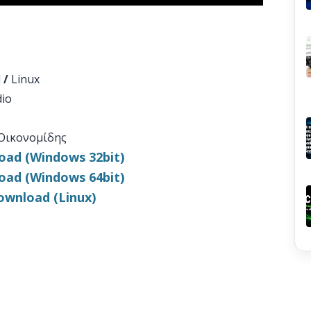
l
/
Linux
dio
Οικονομίδης
ad (Windows 32bit)
ad (Windows 64bit)
ownload (Linux)