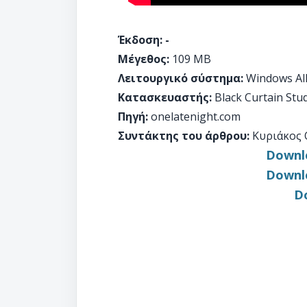
Έκδοση: -
Μέγεθος:
109 MB
Λειτουργικό σύστημα:
Windows Al
Κατασκευαστής:
Black Curtain Stu
Πηγή:
onelatenight.com
Συντάκτης του άρθρου:
Κυριάκος 
Downlo
Downlo
D