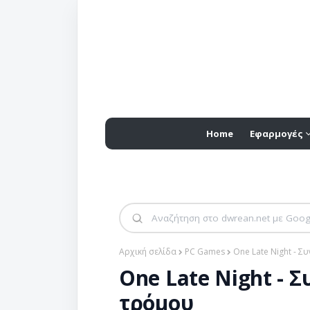
Home
Εφαρμογές
Αρχική σελίδα
PC Games
One Late Night - 
One Late Night - 
τρόμου