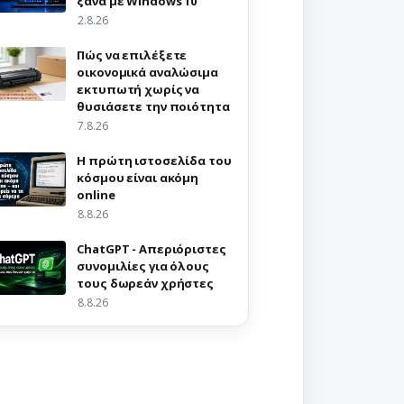
ξανά με Windows 10
2.8.26
Πώς να επιλέξετε
οικονομικά αναλώσιμα
εκτυπωτή χωρίς να
θυσιάσετε την ποιότητα
7.8.26
Η πρώτη ιστοσελίδα του
κόσμου είναι ακόμη
online
8.8.26
ChatGPT - Απεριόριστες
συνομιλίες για όλους
τους δωρεάν χρήστες
8.8.26