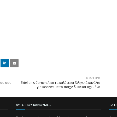
Linke
Email
ΝΕΌΤΕΡΗ
dIn
 που σου
Ektelion's Corner: Από τα καλύτερα Ελληνικά κανάλια
για Reviews Retro παιχνιδιών και όχι μόνο
ΑΥΤΌ ΠΟΥ ΚΆΝΟΥΜΕ...
ΤΑ Ε