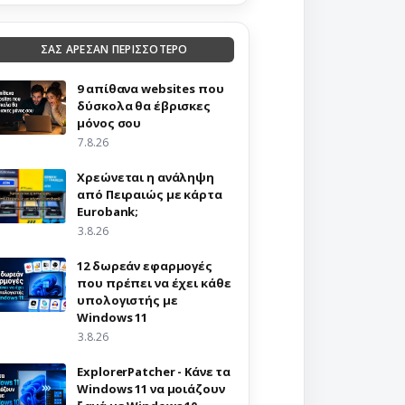
ΣΑΣ ΑΡΕΣΑΝ ΠΕΡΙΣΣΟΤΕΡΟ
9 απίθανα websites που
δύσκολα θα έβρισκες
μόνος σου
7.8.26
Χρεώνεται η ανάληψη
από Πειραιώς με κάρτα
Eurobank;
3.8.26
12 δωρεάν εφαρμογές
που πρέπει να έχει κάθε
υπολογιστής με
Windows 11
3.8.26
ExplorerPatcher - Κάνε τα
Windows 11 να μοιάζουν