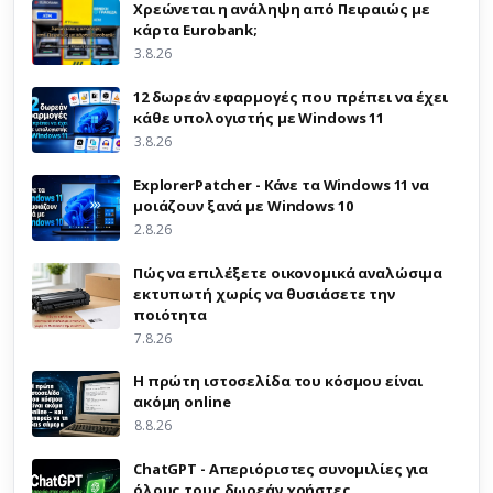
Χρεώνεται η ανάληψη από Πειραιώς με
κάρτα Eurobank;
3.8.26
12 δωρεάν εφαρμογές που πρέπει να έχει
κάθε υπολογιστής με Windows 11
3.8.26
ExplorerPatcher - Κάνε τα Windows 11 να
μοιάζουν ξανά με Windows 10
2.8.26
Πώς να επιλέξετε οικονομικά αναλώσιμα
εκτυπωτή χωρίς να θυσιάσετε την
ποιότητα
7.8.26
Η πρώτη ιστοσελίδα του κόσμου είναι
ακόμη online
8.8.26
ChatGPT - Απεριόριστες συνομιλίες για
όλους τους δωρεάν χρήστες