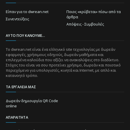
Είπαν για το dwrean.net
Ποιος «κρύβεται» πίσω από τα
άρθρα
Συνεντεύξεις
Απόψεις - Συμβουλές
ΑΥΤΌ ΠΟΥ ΚΆΝΟΥΜΕ...
Το dwrean.net είναι ένα ελληνικό site τεχνολογίας με δωρεάν
εφαρμογές, χρήσιμους οδηγούς, δωρεάν μαθήματα και
επιλεγμένα καλούδια που αξίζει να ανακαλύψεις στο διαδίκτυο.
Στόχος του είναι να σου προτείνει χρήσιμο, δωρεάν και ποιοτικό
περιεχόμενο για υπολογιστές, κινητά και Internet, με απλό και
κατανοητό τρόπο.
ΤΑ ΕΡΓΑΛΕΊΑ ΜΑΣ
Δωρεάν δημιουργία QR Code
online
ΑΠΑΡΑΊΤΗΤΑ