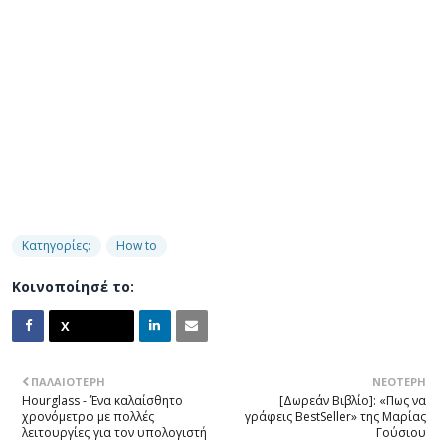
Κατηγορίες:
How to
Κοινοποίησέ το:
ΠΑΛΑΙΌΤΕΡΗ
ΝΕΌΤΕΡΗ
Hourglass - Ένα καλαίσθητο
[Δωρεάν Βιβλίο]: «Πως να
χρονόμετρο με πολλές
γράφεις BestSeller» της Μαρίας
λειτουργίες για τον υπολογιστή
Γούσιου