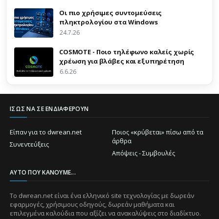
Οι πιο χρήσιμες συντομεύσεις
πληκτρολογίου στα Windows
24.7.26
COSMOTE - Ποιο τηλέφωνο καλείς χωρίς
χρέωση για βλάβες και εξυπηρέτηση
6.6.26
ΊΣΩΣ ΝΑ ΣΕ ΕΝΔΙΑΦΈΡΟΥΝ
Είπαν για το dwrean.net
Ποιος «κρύβεται» πίσω από τα
άρθρα
Συνεντεύξεις
Απόψεις - Συμβουλές
ΑΥΤΌ ΠΟΥ ΚΆΝΟΥΜΕ...
Το dwrean.net είναι ένα ελληνικό site τεχνολογίας με δωρεάν
εφαρμογές, χρήσιμους οδηγούς, δωρεάν μαθήματα και
επιλεγμένα καλούδια που αξίζει να ανακαλύψεις στο διαδίκτυο.