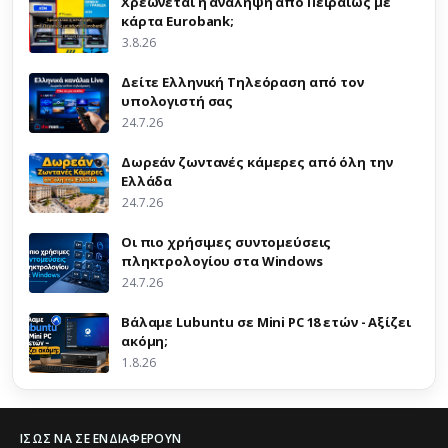
Χρεώνεται η ανάληψη από Πειραιώς με
κάρτα Eurobank;
3.8.26
Δείτε Ελληνική Τηλεόραση από τον
υπολογιστή σας
24.7.26
Δωρεάν ζωντανές κάμερες από όλη την
Ελλάδα
24.7.26
Οι πιο χρήσιμες συντομεύσεις
πληκτρολογίου στα Windows
24.7.26
Βάλαμε Lubuntu σε Mini PC 18 ετών - Αξίζει
ακόμη;
1.8.26
ΊΣΩΣ ΝΑ ΣΕ ΕΝΔΙΑΦΈΡΟΥΝ