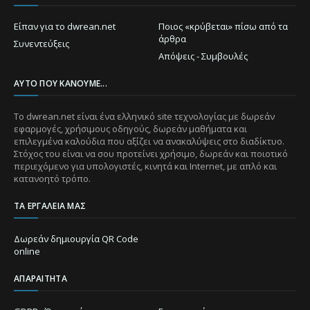
Είπαν για το dwrean.net
Ποιος «κρύβεται» πίσω από τα
άρθρα
Συνεντεύξεις
Απόψεις - Συμβουλές
ΑΥΤΌ ΠΟΥ ΚΆΝΟΥΜΕ...
Το dwrean.net είναι ένα ελληνικό site τεχνολογίας με δωρεάν
εφαρμογές, χρήσιμους οδηγούς, δωρεάν μαθήματα και
επιλεγμένα καλούδια που αξίζει να ανακαλύψεις στο διαδίκτυο.
Στόχος του είναι να σου προτείνει χρήσιμο, δωρεάν και ποιοτικό
περιεχόμενο για υπολογιστές, κινητά και Internet, με απλό και
κατανοητό τρόπο.
ΤΑ ΕΡΓΑΛΕΊΑ ΜΑΣ
Δωρεάν δημιουργία QR Code
online
ΑΠΑΡΑΊΤΗΤΑ