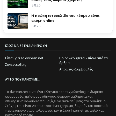
8.8.26
Η πρώτη ιστοσελίδα του κόσμου είναι
ακόμη online
8.8.26
ΊΣΩΣ ΝΑ ΣΕ ΕΝΔΙΑΦΈΡΟΥΝ
Είπαν για το dwrean.net
Ποιος «κρύβεται» πίσω από τα
άρθρα
Συνεντεύξεις
Απόψεις - Συμβουλές
ΑΥΤΌ ΠΟΥ ΚΆΝΟΥΜΕ...
Το dwrean.net είναι ένα ελληνικό site τεχνολογίας με δωρεάν
εφαρμογές, χρήσιμους οδηγούς, δωρεάν μαθήματα και
επιλεγμένα καλούδια που αξίζει να ανακαλύψεις στο διαδίκτυο.
Στόχος του είναι να σου προτείνει χρήσιμο, δωρεάν και ποιοτικό
περιεχόμενο για υπολογιστές, κινητά και Internet, με απλό και
κατανοητό τρόπο.