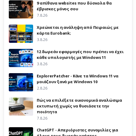
9 απίθανα websites που δύσκολα θα
έβρισκες μόνος σου
7.8.26
Χρεώνεται η ανάληψη από Πειραιώς με
κάρτα Eurobank;
3.8.26
12 δωρεάν εφαρμογές που πρέπει να έχει
κάθε υπολογιστής με Windows 11
3.8.26
ExplorerPatcher - Κάνε τα Windows 11 να
μοιάζουν ξανά με Windows 10
2.8.26
Πώς να επιλέξετε οικονομικά αναλώσιμα
εκτυπωτή χωρίς να θυσιάσετε την
ποιότητα
7.8.26
ChatGPT - Απεριόριστες συνομιλίες για
όλους τους δωρεάν χρήστες