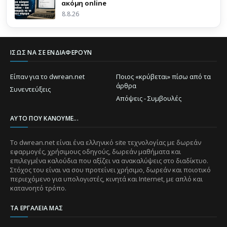
ακόμη online
8.8.26
ΊΣΩΣ ΝΑ ΣΕ ΕΝΔΙΑΦΈΡΟΥΝ
Είπαν για το dwrean.net
Ποιος «κρύβεται» πίσω από τα
άρθρα
Συνεντεύξεις
Απόψεις - Συμβουλές
ΑΥΤΌ ΠΟΥ ΚΆΝΟΥΜΕ...
Το dwrean.net είναι ένα ελληνικό site τεχνολογίας με δωρεάν
εφαρμογές, χρήσιμους οδηγούς, δωρεάν μαθήματα και
επιλεγμένα καλούδια που αξίζει να ανακαλύψεις στο διαδίκτυο.
Στόχος του είναι να σου προτείνει χρήσιμο, δωρεάν και ποιοτικό
περιεχόμενο για υπολογιστές, κινητά και Internet, με απλό και
κατανοητό τρόπο.
ΤΑ ΕΡΓΑΛΕΊΑ ΜΑΣ