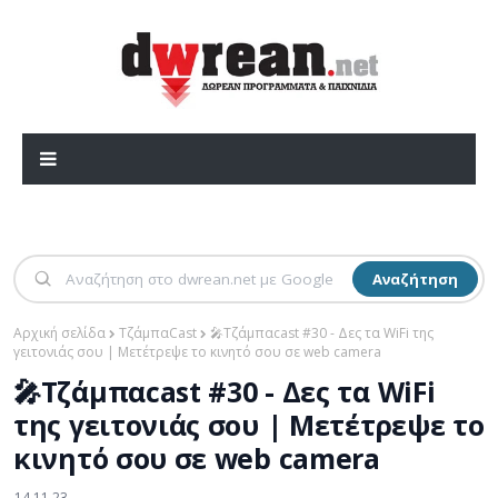
Αναζήτηση
Αρχική σελίδα
ΤζάμπαCast
🎤Τζάμπαcast #30 - Δες τα WiFi της
γειτονιάς σου | Μετέτρεψε το κινητό σου σε web camera
🎤Τζάμπαcast #30 - Δες τα WiFi
της γειτονιάς σου | Μετέτρεψε το
κινητό σου σε web camera
14.11.23