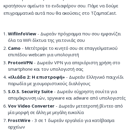
κρατήσουν αμείωτο το ενδιαφέρον σου. Πάμε να δούμε
επιγραμματικά αυτά που θα ακούσεις στο ΤζαμπαCast.
WifiInfoView
- Δωρεάν πρόγραμμα που σου εμφανίζει
όλα τα WiFi δίκτυα της γειτονιάς σου
Camo
- Μετέτρεψε το κινητό σου σε επαγγελματικού
επιπέδου webcam για υπολογιστή
ProtonVPN
- Δωρεάν VPN για απεριόριστη χρήση στο
smartphone και τον υπολογιστή σας
«Ιλιάδα 2: Η επιστροφή»
- Δωρεάν Ελληνικό παιχνίδι
παρωδία με χιουμοριστικούς διαλόγους
S.O.S. Security Suite
- Δωρεάν εύχρηστη σουίτα για
απομάκρυνση ιών, spyware και adware από υπολογιστές
Vov Video Converter
- Δωρεάν μετατροπή βίντεο από
μία μορφή σε άλλη με μεγάλη ευκολία
FrostWire
- 3 σε 1 δωρεάν εργαλείο για κατέβασμα
αρχείων