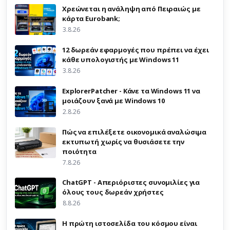
Χρεώνεται η ανάληψη από Πειραιώς με
κάρτα Eurobank;
3.8.26
12 δωρεάν εφαρμογές που πρέπει να έχει
κάθε υπολογιστής με Windows 11
3.8.26
ExplorerPatcher - Κάνε τα Windows 11 να
μοιάζουν ξανά με Windows 10
2.8.26
Πώς να επιλέξετε οικονομικά αναλώσιμα
εκτυπωτή χωρίς να θυσιάσετε την
ποιότητα
7.8.26
ChatGPT - Απεριόριστες συνομιλίες για
όλους τους δωρεάν χρήστες
8.8.26
Η πρώτη ιστοσελίδα του κόσμου είναι