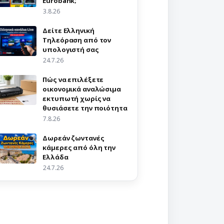
Eurobank;
3.8.26
Δείτε Ελληνική
Τηλεόραση από τον
υπολογιστή σας
24.7.26
Πώς να επιλέξετε
οικονομικά αναλώσιμα
εκτυπωτή χωρίς να
θυσιάσετε την ποιότητα
7.8.26
Δωρεάν ζωντανές
κάμερες από όλη την
Ελλάδα
24.7.26