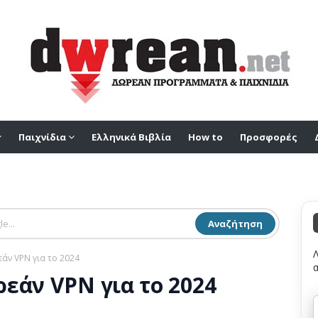
Παιχνίδια
Ελληνικά Βιβλία
How to
Προσφορές
Αναζήτηση
άν VPN για το 2024
εάν VPN για το 2024