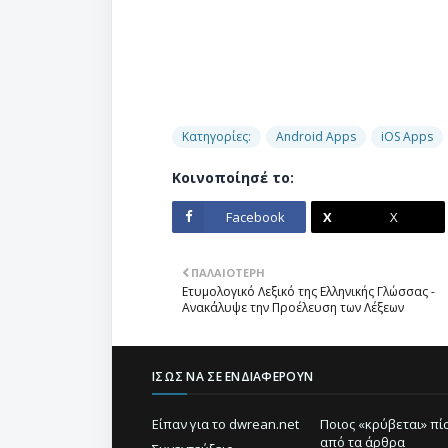
Κατηγορίες:
Android Apps
iOS Apps
Κοινοποίησέ το:
Facebook
X
ΠΑΛΑΙΌΤΕΡΗ
Ετυμολογικό Λεξικό της Ελληνικής Γλώσσας -
Ανακάλυψε την Προέλευση των Λέξεων
ΊΣΩΣ ΝΑ ΣΕ ΕΝΔΙΑΦΈΡΟΥΝ
Είπαν για το dwrean.net
Ποιος «κρύβεται» π
από τα άρθρα