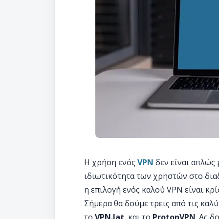
Η χρήση ενός
VPN
δεν είναι απλώς 
ιδιωτικότητα των χρηστών στο διαδ
η επιλογή ενός καλού VPN είναι κρί
Σήμερα θα δούμε τρεις από τις καλύ
το
VPN.lat
, και το
ProtonVPN
. Ας δ