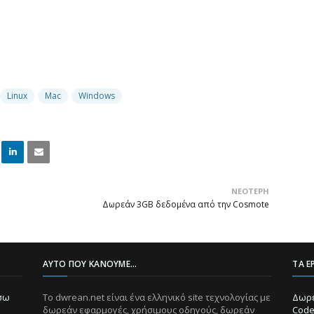
Linux
Mac
Windows
Linke
Email
ΝΕΌΤΕΡΗ
dIn
Δωρεάν 3GB δεδομένα από την Cosmote
ΑΥΤΌ ΠΟΥ ΚΆΝΟΥΜΕ...
ΤΑ Ε
ίσω
Το dwrean.net είναι ένα ελληνικό site τεχνολογίας με
Δωρε
δωρεάν εφαρμογές, χρήσιμους οδηγούς, δωρεάν
Code