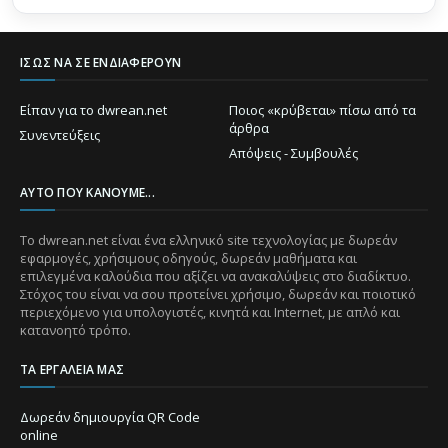
ΊΣΩΣ ΝΑ ΣΕ ΕΝΔΙΑΦΈΡΟΥΝ
Είπαν για το dwrean.net
Ποιος «κρύβεται» πίσω από τα
άρθρα
Συνεντεύξεις
Απόψεις - Συμβουλές
ΑΥΤΌ ΠΟΥ ΚΆΝΟΥΜΕ...
Το dwrean.net είναι ένα ελληνικό site τεχνολογίας με δωρεάν
εφαρμογές, χρήσιμους οδηγούς, δωρεάν μαθήματα και
επιλεγμένα καλούδια που αξίζει να ανακαλύψεις στο διαδίκτυο.
Στόχος του είναι να σου προτείνει χρήσιμο, δωρεάν και ποιοτικό
περιεχόμενο για υπολογιστές, κινητά και Internet, με απλό και
κατανοητό τρόπο.
ΤΑ ΕΡΓΑΛΕΊΑ ΜΑΣ
Δωρεάν δημιουργία QR Code
online