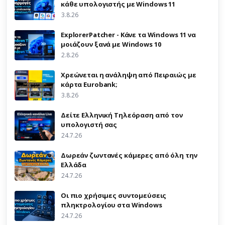
κάθε υπολογιστής με Windows 11
3.8.26
ExplorerPatcher - Κάνε τα Windows 11 να
μοιάζουν ξανά με Windows 10
2.8.26
Χρεώνεται η ανάληψη από Πειραιώς με
κάρτα Eurobank;
3.8.26
Δείτε Ελληνική Τηλεόραση από τον
υπολογιστή σας
24.7.26
Δωρεάν ζωντανές κάμερες από όλη την
Ελλάδα
24.7.26
Οι πιο χρήσιμες συντομεύσεις
πληκτρολογίου στα Windows
24.7.26