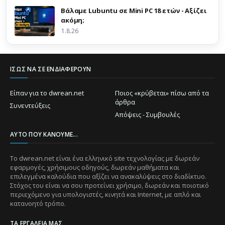
Βάλαμε Lubuntu σε Mini PC 18 ετών - Αξίζει
ακόμη;
1.8.26
ΊΣΩΣ ΝΑ ΣΕ ΕΝΔΙΑΦΈΡΟΥΝ
Είπαν για το dwrean.net
Ποιος «κρύβεται» πίσω από τα
άρθρα
Συνεντεύξεις
Απόψεις - Συμβουλές
ΑΥΤΌ ΠΟΥ ΚΆΝΟΥΜΕ...
Το dwrean.net είναι ένα ελληνικό site τεχνολογίας με δωρεάν
εφαρμογές, χρήσιμους οδηγούς, δωρεάν μαθήματα και
επιλεγμένα καλούδια που αξίζει να ανακαλύψεις στο διαδίκτυο.
Στόχος του είναι να σου προτείνει χρήσιμο, δωρεάν και ποιοτικό
περιεχόμενο για υπολογιστές, κινητά και Internet, με απλό και
κατανοητό τρόπο.
ΤΑ ΕΡΓΑΛΕΊΑ ΜΑΣ