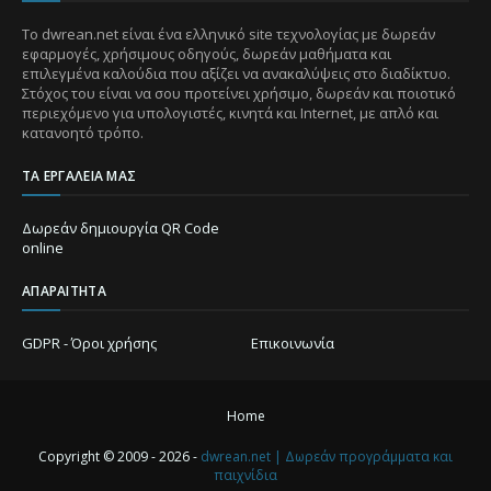
Το dwrean.net είναι ένα ελληνικό site τεχνολογίας με δωρεάν
εφαρμογές, χρήσιμους οδηγούς, δωρεάν μαθήματα και
επιλεγμένα καλούδια που αξίζει να ανακαλύψεις στο διαδίκτυο.
Στόχος του είναι να σου προτείνει χρήσιμο, δωρεάν και ποιοτικό
περιεχόμενο για υπολογιστές, κινητά και Internet, με απλό και
κατανοητό τρόπο.
ΤΑ ΕΡΓΑΛΕΊΑ ΜΑΣ
Δωρεάν δημιουργία QR Code
online
ΑΠΑΡΑΊΤΗΤΑ
GDPR - Όροι χρήσης
Επικοινωνία
Home
Copyright © 2009 - 2026 -
dwrean.net | Δωρεάν προγράμματα και
παιχνίδια