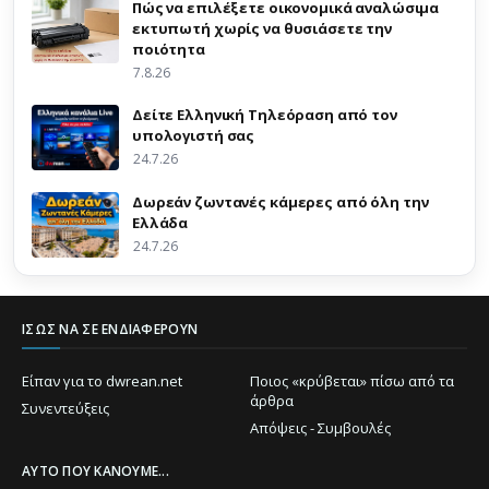
Πώς να επιλέξετε οικονομικά αναλώσιμα
εκτυπωτή χωρίς να θυσιάσετε την
ποιότητα
7.8.26
Δείτε Ελληνική Τηλεόραση από τον
υπολογιστή σας
24.7.26
Δωρεάν ζωντανές κάμερες από όλη την
Ελλάδα
24.7.26
ΊΣΩΣ ΝΑ ΣΕ ΕΝΔΙΑΦΈΡΟΥΝ
Είπαν για το dwrean.net
Ποιος «κρύβεται» πίσω από τα
άρθρα
Συνεντεύξεις
Απόψεις - Συμβουλές
ΑΥΤΌ ΠΟΥ ΚΆΝΟΥΜΕ...