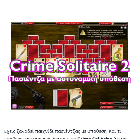
Έχεις ξαναδεί παιχνίδι πασιέντζας με υπόθεση; Και τι
υπόθεση, αστυνομική. Λοιπόν, το
Crime Solitaire 2
είναι