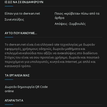
ΊΣΩΣ ΝΑ ΣΕ ΕΝΔΙΑΦΈΡΟΥΝ
Είπαν για το dwrean.net
Ποιος «κρύβεται» πίσω από τα
άρθρα
Συνεντεύξεις
Απόψεις - Συμβουλές
ΑΥΤΌ ΠΟΥ ΚΆΝΟΥΜΕ...
Το dwrean.net είναι ένα ελληνικό site τεχνολογίας με δωρεάν
εφαρμογές, χρήσιμους οδηγούς, δωρεάν μαθήματα και
επιλεγμένα καλούδια που αξίζει να ανακαλύψεις στο διαδίκτυο.
Στόχος του είναι να σου προτείνει χρήσιμο, δωρεάν και ποιοτικό
περιεχόμενο για υπολογιστές, κινητά και Internet, με απλό και
κατανοητό τρόπο.
ΤΑ ΕΡΓΑΛΕΊΑ ΜΑΣ
Δωρεάν δημιουργία QR Code
online
ΑΠΑΡΑΊΤΗΤΑ