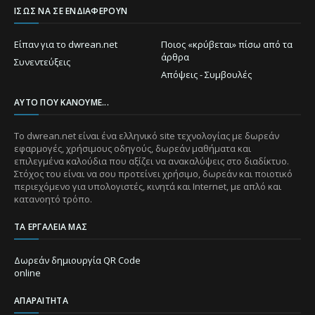
ΊΣΩΣ ΝΑ ΣΕ ΕΝΔΙΑΦΈΡΟΥΝ
Είπαν για το dwrean.net
Ποιος «κρύβεται» πίσω από τα
άρθρα
Συνεντεύξεις
Απόψεις - Συμβουλές
ΑΥΤΌ ΠΟΥ ΚΆΝΟΥΜΕ...
Το dwrean.net είναι ένα ελληνικό site τεχνολογίας με δωρεάν
εφαρμογές, χρήσιμους οδηγούς, δωρεάν μαθήματα και
επιλεγμένα καλούδια που αξίζει να ανακαλύψεις στο διαδίκτυο.
Στόχος του είναι να σου προτείνει χρήσιμο, δωρεάν και ποιοτικό
περιεχόμενο για υπολογιστές, κινητά και Internet, με απλό και
κατανοητό τρόπο.
ΤΑ ΕΡΓΑΛΕΊΑ ΜΑΣ
Δωρεάν δημιουργία QR Code
online
ΑΠΑΡΑΊΤΗΤΑ