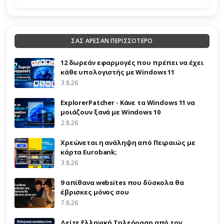
ΣΑΣ ΑΡΕΣΑΝ ΠΕΡΙΣΣΟΤΕΡΟ
12 δωρεάν εφαρμογές που πρέπει να έχει
κάθε υπολογιστής με Windows 11
3.8.26
ExplorerPatcher - Κάνε τα Windows 11 να
μοιάζουν ξανά με Windows 10
2.8.26
Χρεώνεται η ανάληψη από Πειραιώς με
κάρτα Eurobank;
3.8.26
9 απίθανα websites που δύσκολα θα
έβρισκες μόνος σου
7.8.26
Δείτε Ελληνική Τηλεόραση από τον