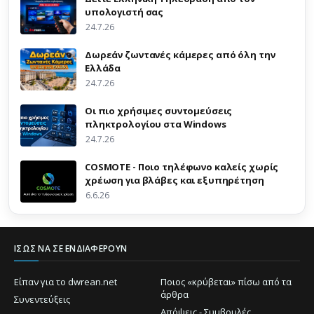
υπολογιστή σας
24.7.26
Δωρεάν ζωντανές κάμερες από όλη την
Ελλάδα
24.7.26
Οι πιο χρήσιμες συντομεύσεις
πληκτρολογίου στα Windows
24.7.26
COSMOTE - Ποιο τηλέφωνο καλείς χωρίς
χρέωση για βλάβες και εξυπηρέτηση
6.6.26
ΊΣΩΣ ΝΑ ΣΕ ΕΝΔΙΑΦΈΡΟΥΝ
Είπαν για το dwrean.net
Ποιος «κρύβεται» πίσω από τα
άρθρα
Συνεντεύξεις
Απόψεις - Συμβουλές