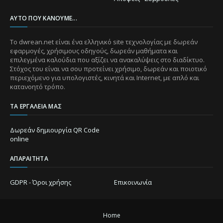
ΑΥΤΌ ΠΟΥ ΚΆΝΟΥΜΕ...
Το dwrean.net είναι ένα ελληνικό site τεχνολογίας με δωρεάν
εφαρμογές, χρήσιμους οδηγούς, δωρεάν μαθήματα και
επιλεγμένα καλούδια που αξίζει να ανακαλύψεις στο διαδίκτυο.
Στόχος του είναι να σου προτείνει χρήσιμο, δωρεάν και ποιοτικό
περιεχόμενο για υπολογιστές, κινητά και Internet, με απλό και
κατανοητό τρόπο.
ΤΑ ΕΡΓΑΛΕΊΑ ΜΑΣ
Δωρεάν δημιουργία QR Code
online
ΑΠΑΡΑΊΤΗΤΑ
GDPR - Όροι χρήσης
Επικοινωνία
Home