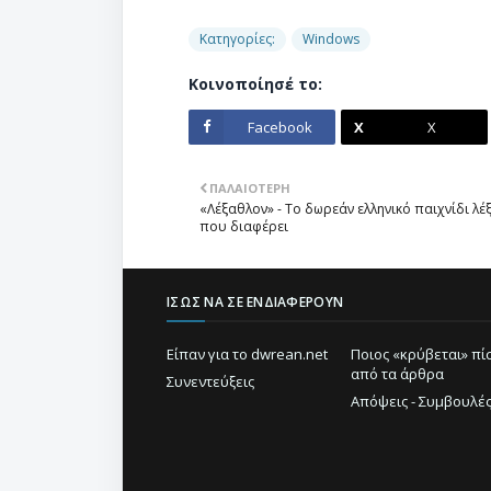
Κατηγορίες:
Windows
Κοινοποίησέ το:
Facebook
X
ΠΑΛΑΙΌΤΕΡΗ
«Λέξαθλον» - Το δωρεάν ελληνικό παιχνίδι λέ
που διαφέρει
ΊΣΩΣ ΝΑ ΣΕ ΕΝΔΙΑΦΈΡΟΥΝ
Είπαν για το dwrean.net
Ποιος «κρύβεται» π
από τα άρθρα
Συνεντεύξεις
Απόψεις - Συμβουλέ