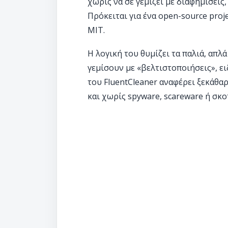
χωρίς να σε γεμίζει με διαφημίσεις
Πρόκειται για ένα open-source proj
MIT.
Η λογική του θυμίζει τα παλιά, απλ
γεμίσουν με «βελτιστοποιήσεις», ε
του FluentCleaner αναφέρει ξεκάθαρ
και χωρίς spyware, scareware ή σκο