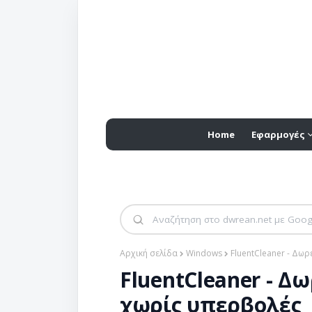
Home
Εφαρμογές
Αρχική σελίδα
Windows
FluentCleaner - Δω
FluentCleaner - 
χωρίς υπερβολές