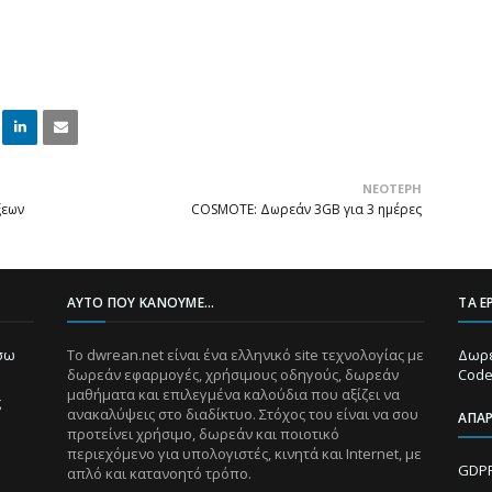
Linke
Email
ΝΕΌΤΕΡΗ
dIn
ξεων
COSMOTE: Δωρεάν 3GB για 3 ημέρες
ΑΥΤΌ ΠΟΥ ΚΆΝΟΥΜΕ...
ΤΑ Ε
ίσω
Το dwrean.net είναι ένα ελληνικό site τεχνολογίας με
Δωρε
δωρεάν εφαρμογές, χρήσιμους οδηγούς, δωρεάν
Code
μαθήματα και επιλεγμένα καλούδια που αξίζει να
ς
ανακαλύψεις στο διαδίκτυο. Στόχος του είναι να σου
ΑΠΑ
προτείνει χρήσιμο, δωρεάν και ποιοτικό
περιεχόμενο για υπολογιστές, κινητά και Internet, με
GDPR
απλό και κατανοητό τρόπο.