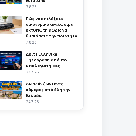
Eurobank;
3.8.26
Πώς να επιλέξετε
οικονομικά αναλώσιμα
εκτυπωτή χωρίς να
θυσιάσετε την ποιότητα
7.8.26
Δείτε Ελληνική
Τηλεόραση από τον
υπολογιστή σας
24.7.26
Δωρεάν ζωντανές
κάμερες από όλη την
Ελλάδα
24.7.26