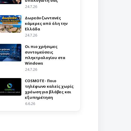
υπολογιστή σας
24.7.26
Δωρεάν ζωντανές
κάμερες από όλη την
Ελλάδα
24.7.26
Οι πιο χρήσιμες
συντομεύσεις
πληκτρολογίου στα
Windows
24.7.26
COSMOTE - Ποιο
τηλέφωνο καλείς χωρίς
χρέωση για βλάβες και
εξυπηρέτηση
6.6.26