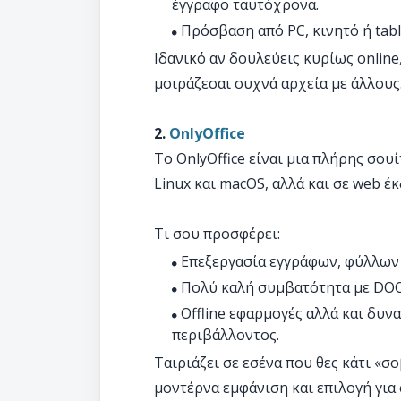
έγγραφο ταυτόχρονα.
Πρόσβαση από PC, κινητό ή tabl
Ιδανικό αν δουλεύεις κυρίως online,
μοιράζεσαι συχνά αρχεία με άλλους
2.
OnlyOffice
Το OnlyOffice είναι μια πλήρης σου
Linux και macOS, αλλά και σε web έ
Τι σου προσφέρει:
Επεξεργασία εγγράφων, φύλλων 
Πολύ καλή συμβατότητα με DOCX
Offline εφαρμογές αλλά και δυν
περιβάλλοντος.
Ταιριάζει σε εσένα που θες κάτι «σο
μοντέρνα εμφάνιση και επιλογή για 