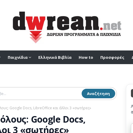
Παιχνίδια
Ελληνικά Βιβλία
How to
Προσφορές
Αναζήτηση
λους: Google Docs, LibreOffice και άλλοι 3 «σωτήρες»
όλους: Google Docs,
λλοι 3 «σωτήρες»