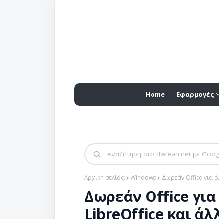
Home
Εφαρμογές
Αρχική σελίδα
Windows
Δωρεάν Office για ό
Δωρεάν Office για 
LibreOffice και ά