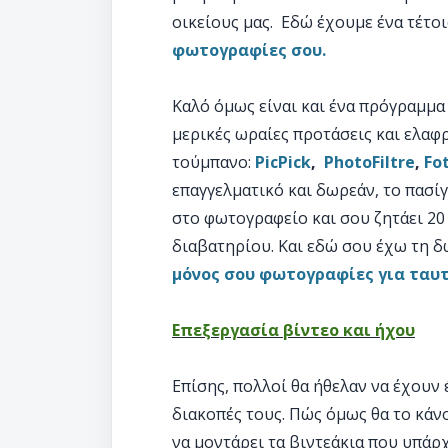
οικείους μας. Εδώ έχουμε ένα τέτο
φωτογραφίες σου.
Καλό όμως είναι και ένα πρόγραμμα
μερικές ωραίες προτάσεις και ελαφρ
τούμπανο:
PicPick
,
PhotoFiltre
,
Fo
επαγγελματικό και δωρεάν, το πασ
στο φωτογραφείο και σου ζητάει 20
διαβατηρίου. Και εδώ σου έχω τη 
μόνος σου φωτογραφίες για ταυ
Επεξεργασία βίντεο και ήχου
Επίσης, πολλοί θα ήθελαν να έχουν 
διακοπές τους. Πώς όμως θα το κάν
να μοντάρει τα βιντεάκια που υπά