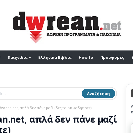
Παιχνίδια
Ελληνικά Βιβλία
How to
Προσφορές
Αναζήτηση
dwrean.net, απλά δεν πάνε μαζί (δες το οπωσδήποτε)
n.net, απλά δεν πάνε μαζί
τε)