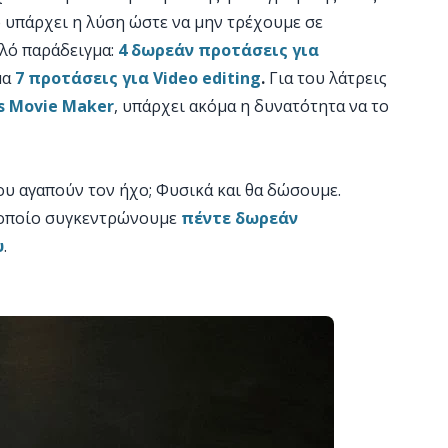
 υπάρχει η λύση ώστε να μην τρέχουμε σε
αλό παράδειγμα:
4 δωρεάν προτάσεις για
μα
7 προτάσεις για Video editing
.
Για του λάτρεις
 Movie Maker
, υπάρχει ακόμα η δυνατότητα να το
υ αγαπούν τον ήχο; Φυσικά και θα δώσουμε.
 οποίο συγκεντρώνουμε
πέντε δωρεάν
υ
.