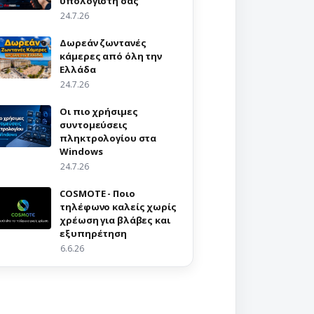
υπολογιστή σας
24.7.26
Δωρεάν ζωντανές
κάμερες από όλη την
Ελλάδα
24.7.26
Οι πιο χρήσιμες
συντομεύσεις
πληκτρολογίου στα
Windows
24.7.26
COSMOTE - Ποιο
τηλέφωνο καλείς χωρίς
χρέωση για βλάβες και
εξυπηρέτηση
6.6.26