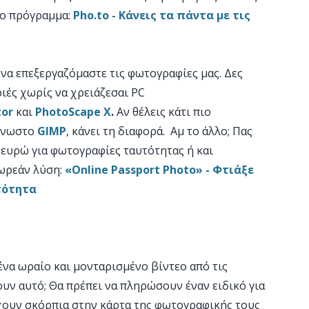
ιο πρόγραμμα:
Pho.to - Κάνεις τα πάντα με τις
 να επεξεργαζόμαστε τις φωτογραφίες μας. Δες
ιές χωρίς να χρειάζεσαι PC
tor
και
PhotoScape X
.
Αν θέλεις κάτι πιο
ίγνωστο
GIMP
, κάνει τη διαφορά. Αμ το άλλο; Πας
 ευρώ για φωτογραφίες ταυτότητας ή και
δωρεάν λύση:
«Online Passport Photo» - Φτιάξε
τότητα
ένα ωραίο και μονταρισμένο βίντεο από τις
ουν αυτό; Θα πρέπει να πληρώσουν έναν ειδικό για
ρχουν σκόρπια στην κάρτα της φωτογραφικής τους