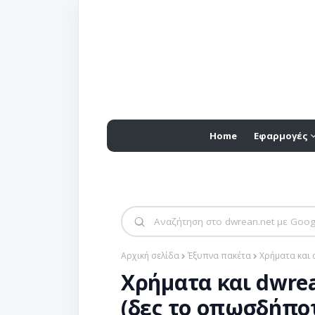
Home
Εφαρμογές
Αρχική σελίδα
Έξυπνα πακέτα
Χρήματα και 
Χρήματα και dwrea
(δες το οπωσδήπο